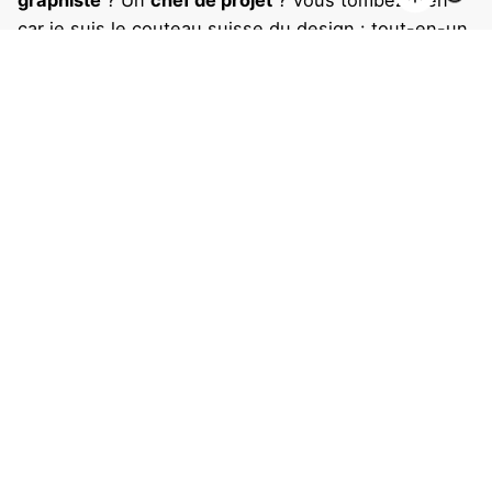
graphiste
? Un
chef de projet
? Vous tombez bien
car je suis le couteau suisse du design : tout-en-un,
pratique et efficace.
Projet suivant
Wine More Time